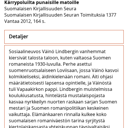
Kärrypoluilta punaisille matoille
Suomalaisen Kirjallisuuden Seura
Suomalaisen Kirjallisuuden Seuran Toimituksia 1377
Vantaa 2012, 164 s.
Detaljer
Sosiaalineuvos Väinö Lindbergin vanhemmat
kiersivät talosta taloon, kuten valtaosa Suomen
romaneista 1930-luvulla. Perhe asettui
suomenruotsalaiseen Loviisaan, jossa Väinö kasvoi
kolmikieliseksi, äidinkielenään romani. Äiti ohjasi
määrätietoisesti lapsensa opintielle, ja Väinöstä
tuli Vapaakirkon pappi. Lindbergin muistelmissa
koulukiusatusta, hintelästä mustalaispojasta
kasvaa nyrkkeilyn nuorten raskaan sarjan Suomen
mestari ja Suomen romanipolitiikan keskeinen
vaikuttaja. Elämänkaaren rinnalla kulkee koko
suomalaisen romaniväestön tarina syrjitystä
kiertolaiskansasta yhteiskunnan täysivaltaisiksi