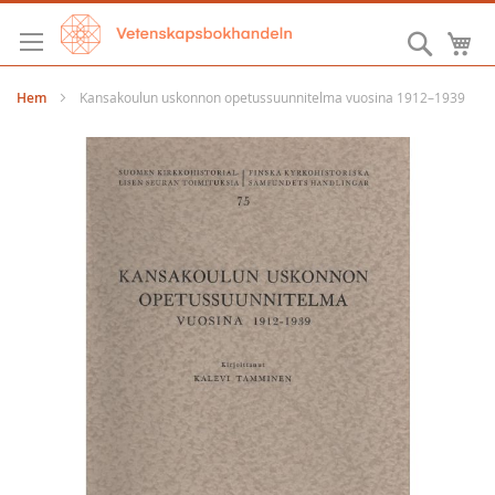
Hoppa
till
Sök
M
innehållet
Hem
Kansakoulun uskonnon opetussuunnitelma vuosina 1912–1939
Hoppa
till
slutet
av
bildgalleriet