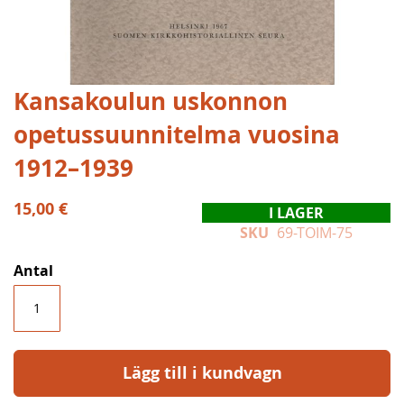
Hoppa
Kansakoulun uskonnon
till
opetussuunnitelma vuosina
början
av
1912–1939
bildgalleriet
15,00 €
I LAGER
SKU
69-TOIM-75
Antal
Lägg till i kundvagn