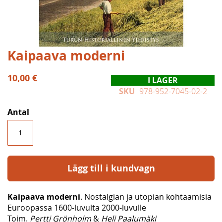
Hoppa
Kaipaava moderni
till
början
10,00 €
I LAGER
av
SKU
978-952-7045-02-2
bildgalleriet
Antal
Lägg till i kundvagn
Kaipaava moderni
. Nostalgian ja utopian kohtaamisia
Euroopassa 1600-luvulta 2000-luvulle
Toim.
Pertti Grönholm
&
Heli Paalumäki