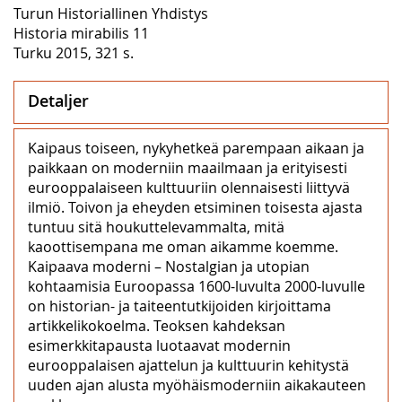
Turun Historiallinen Yhdistys
Historia mirabilis 11
Turku 2015, 321 s.
Detaljer
Kaipaus toiseen, nykyhetkeä parempaan aikaan ja
paikkaan on moderniin maailmaan ja erityisesti
eurooppalaiseen kulttuuriin olennaisesti liittyvä
ilmiö. Toivon ja eheyden etsiminen toisesta ajasta
tuntuu sitä houkuttelevammalta, mitä
kaoottisempana me oman aikamme koemme.
Kaipaava moderni – Nostalgian ja utopian
kohtaamisia Euroopassa 1600-luvulta 2000-luvulle
on historian- ja taiteentutkijoiden kirjoittama
artikkelikokoelma. Teoksen kahdeksan
esimerkkitapausta luotaavat modernin
eurooppalaisen ajattelun ja kulttuurin kehitystä
uuden ajan alusta myöhäismoderniin aikakauteen