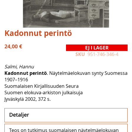
Hoppa
Kadonnut perintö
till
början
24,00 €
EJ I LAGER
av
SKU
951-746-346-4
bildgalleriet
Salmi, Hannu
Kadonnut perintö
. Näytelmäelokuvan synty Suomessa
1907–1916
Suomalaisen Kirjallisuuden Seura
Suomen elokuva-arkiston julkaisuja
Jyväskylä 2002, 372 s.
Detaljer
Teos on tutkimus suomalaisen näytelmäelokuvan