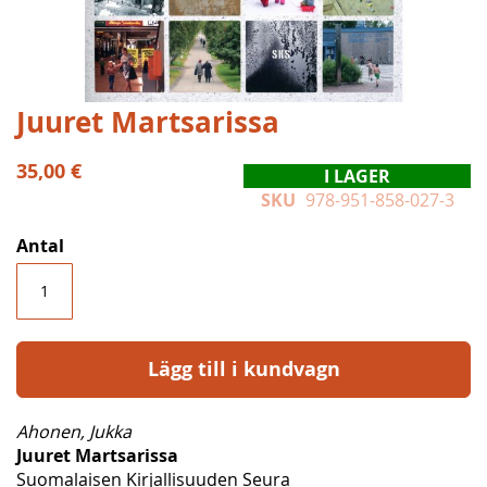
Hoppa
Juuret Martsarissa
till
början
35,00 €
I LAGER
av
SKU
978-951-858-027-3
bildgalleriet
Antal
Lägg till i kundvagn
Ahonen, Jukka
Juuret Martsarissa
Suomalaisen Kirjallisuuden Seura