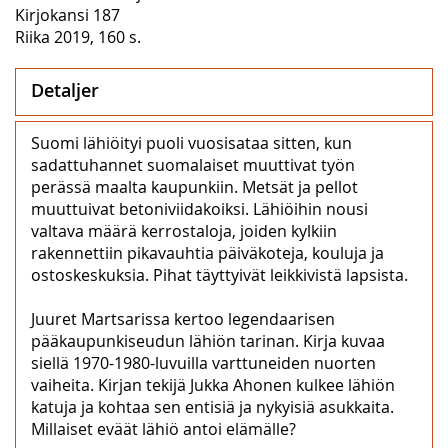
Kirjokansi 187
Riika 2019, 160 s.
Detaljer
Suomi lähiöityi puoli vuosisataa sitten, kun
sadattuhannet suomalaiset muuttivat työn
perässä maalta kaupunkiin. Metsät ja pellot
muuttuivat betoniviidakoiksi. Lähiöihin nousi
valtava määrä kerrostaloja, joiden kylkiin
rakennettiin pikavauhtia päiväkoteja, kouluja ja
ostoskeskuksia. Pihat täyttyivät leikkivistä lapsista.
Juuret Martsarissa kertoo legendaarisen
pääkaupunkiseudun lähiön tarinan. Kirja kuvaa
siellä 1970-1980-luvuilla varttuneiden nuorten
vaiheita. Kirjan tekijä Jukka Ahonen kulkee lähiön
katuja ja kohtaa sen entisiä ja nykyisiä asukkaita.
Millaiset eväät lähiö antoi elämälle?