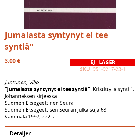
Hoppa
Jumalasta syntynyt ei tee
till
syntiä"
början
av
bildgalleriet
3,00 €
EJ I LAGER
SKU
951-9217-23-1
Juntunen, Viljo
"Jumalasta syntynyt ei tee syntiä"
. Kristitty ja synti 1.
Johanneksen kirjeessä
Suomen Eksegeettinen Seura
Suomen Eksegeettisen Seuran Julkaisuja 68
Vammala 1997, 222 s.
Detaljer