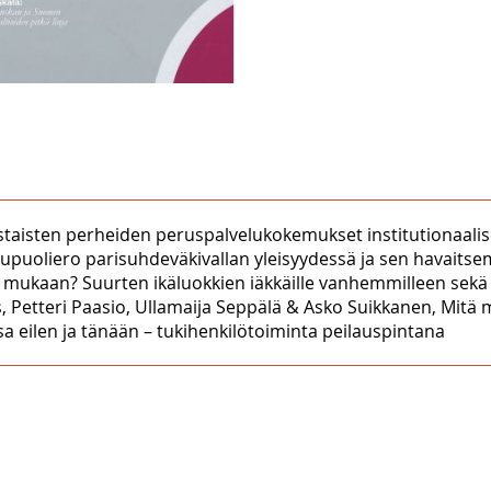
taustaisten perheiden peruspalvelukokemukset institutionaa
puoliero parisuhdeväkivallan yleisyydessä ja sen havaitse
mukaan? Suurten ikäluokkien iäkkäille vanhemmilleen sekä a
 Petteri Paasio, Ullamaija Seppälä & Asko Suikkanen, Mitä mit
 eilen ja tänään – tukihenkilötoiminta peilauspintana