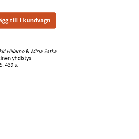
ägg till i kundvagn
kki Hiilamo
&
Mirja Satka
ttinen yhdistys
, 439 s.