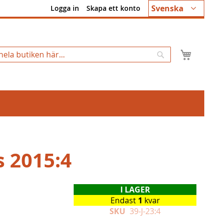
Språk
Svenska
Logga in
Skapa ett konto
Min k
Sök
s 2015:4
I LAGER
Endast
1
kvar
SKU
39-J-23:4