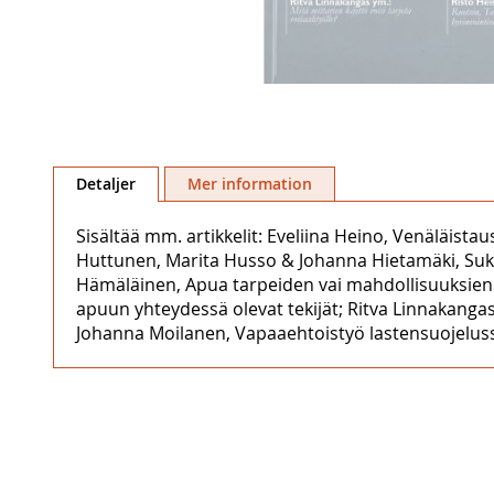
Hoppa
till
Detaljer
Mer information
början
av
Sisältää mm. artikkelit: Eveliina Heino, Venäläis
bildgalleriet
Huttunen, Marita Husso & Johanna Hietamäki, Suku
Hämäläinen, Apua tarpeiden vai mahdollisuuksien 
apuun yhteydessä olevat tekijät; Ritva Linnakangas,
Johanna Moilanen, Vapaaehtoistyö lastensuojelussa