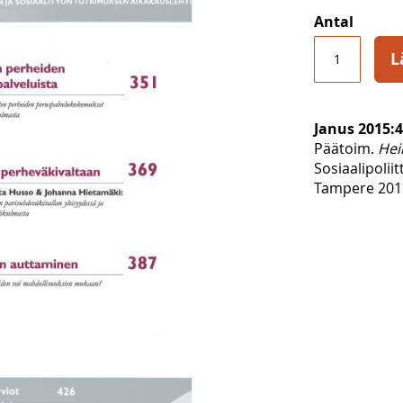
Antal
L
Janus 2015:4
Päätoim.
Hei
Sosiaalipolii
Tampere 2015