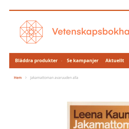
Hoppa
till
innehållet
Bläddra produkter
Se kampanjer
Aktuellt
Hem
Jakamattoman avaruuden alla
Hoppa
till
slutet
av
bildgalleriet