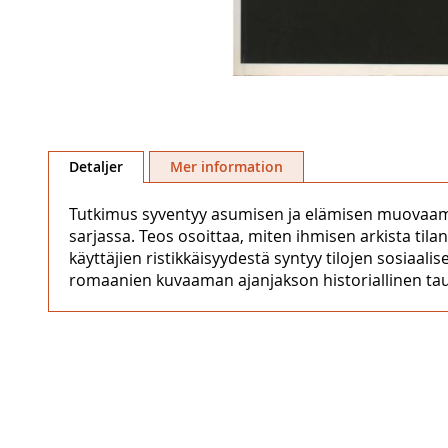
Hoppa
till
Detaljer
Mer information
början
av
Tutkimus syventyy asumisen ja elämisen muovaamien
bildgalleriet
sarjassa. Teos osoittaa, miten ihmisen arkista tila
käyttäjien ristikkäisyydestä syntyy tilojen sosiaa
romaanien kuvaaman ajanjakson historiallinen tau