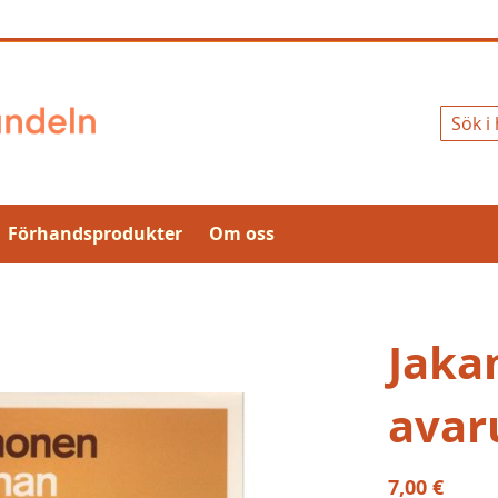
Sök
Förhandsprodukter
Om oss
Jaka
avar
7,00 €