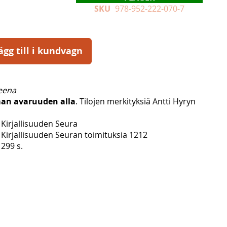
SKU
978-952-222-070-7
ägg till i kundvagn
eena
an avaruuden alla
. Tilojen merkityksiä Antti Hyryn
Kirjallisuuden Seura
Kirjallisuuden Seuran toimituksia 1212
299 s.