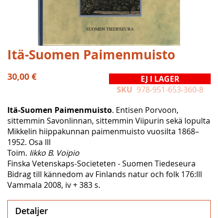
Hoppa
Itä-Suomen Paimenmuisto
till
början
30,00 €
EJ I LAGER
av
SKU
978-951-653-360-8
bildgalleriet
Itä-Suomen Paimenmuisto
. Entisen Porvoon,
sittemmin Savonlinnan, sittemmin Viipurin sekä lopulta
Mikkelin hiippakunnan paimenmuisto vuosilta 1868–
1952. Osa III
Toim.
Iikko B. Voipio
Finska Vetenskaps-Societeten - Suomen Tiedeseura
Bidrag till kännedom av Finlands natur och folk 176:III
Vammala 2008, iv + 383 s.
Detaljer