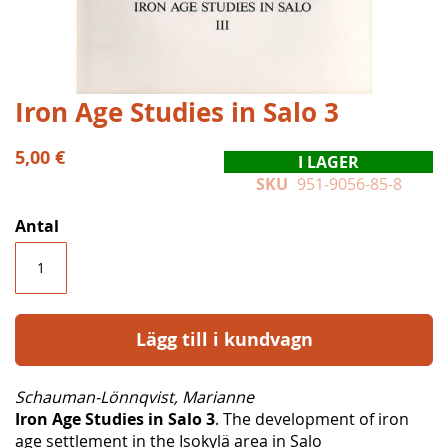
Hoppa
Iron Age Studies in Salo 3
till
början
5,00 €
I LAGER
av
SKU
951-9056-85-8
bildgalleriet
Antal
Lägg till i kundvagn
Schauman-Lönnqvist, Marianne
Iron Age Studies in Salo 3
. The development of iron
age settlement in the Isokylä area in Salo