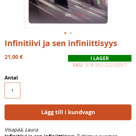
Hoppa
Infinitiivi ja sen infiniittisyys
till
början
21,00 €
I LAGER
av
SKU
978-952-222-009-7
bildgalleriet
Antal
Lägg till i kundvagn
Visapää, Laura