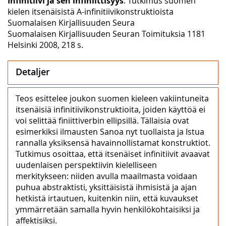
Infinitiivi ja sen infiniittisyys
. Tutkimus suomen
kielen itsenäisistä A-infinitiivikonstruktioista
Suomalaisen Kirjallisuuden Seura
Suomalaisen Kirjallisuuden Seuran Toimituksia 1181
Helsinki 2008, 218 s.
Detaljer
Teos esittelee joukon suomen kieleen vakiintuneita
itsenäisiä infinitiivikonstruktioita, joiden käyttöä ei
voi selittää finiittiverbin ellipsillä. Tällaisia ovat
esimerkiksi ilmausten Sanoa nyt tuollaista ja Istua
rannalla yksiksensä havainnollistamat konstruktiot.
Tutkimus osoittaa, että itsenäiset infinitiivit avaavat
uudenlaisen perspektiivin kielelliseen
merkitykseen: niiden avulla maailmasta voidaan
puhua abstraktisti, yksittäisistä ihmisistä ja ajan
hetkistä irtautuen, kuitenkin niin, että kuvaukset
ymmärretään samalla hyvin henkilökohtaisiksi ja
affektisiksi.