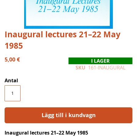
Hoppa
Inaugural lectures 21–22 May
till
1985
början
av
bildgalleriet
5,00 €
I LAGER
SKU
161-INAUGURAL
Antal
Lägg till i kundvagn
Inaugural lectures 21–22 May 1985