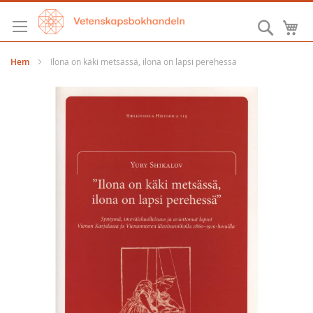
Hoppa
till
Sök
M
innehållet
Hem
Ilona on käki metsässä, ilona on lapsi perehessä
Hoppa
till
slutet
av
bildgalleriet