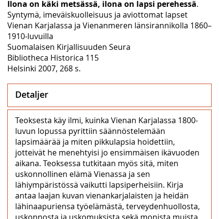
Ilona on käki metsässä, ilona on lapsi perehessä
.
Syntymä, imeväiskuolleisuus ja aviottomat lapset
Vienan Karjalassa ja Vienanmeren länsirannikolla 1860–
1910-luvuilla
Suomalaisen Kirjallisuuden Seura
Bibliotheca Historica 115
Helsinki 2007, 268 s.
Detaljer
Teoksesta käy ilmi, kuinka Vienan Karjalassa 1800-
luvun lopussa pyrittiin säännöstelemään
lapsimäärää ja miten pikkulapsia hoidettiin,
jotteivät he menehtyisi jo ensimmäisen ikävuoden
aikana. Teoksessa tutkitaan myös sitä, miten
uskonnollinen elämä Vienassa ja sen
lähiympäristössä vaikutti lapsiperheisiin. Kirja
antaa laajan kuvan vienankarjalaisten ja heidän
lähinaapuriensa työelämästä, terveydenhuollosta,
uskonnosta ja uskomuksista sekä monista muista