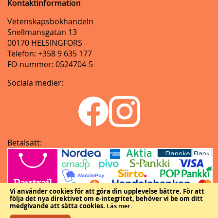
Kontaktinformation
Vetenskapsbokhandeln
Snellmansgatan 13
00170 HELSINGFORS
Telefon: +358 9 635 177
FO-nummer: 0524704-5
Sociala medier:
Betalsätt:
Vi använder cookies för att göra din upplevelse bättre.
För att
följa det nya direktivet om e-integritet, behöver vi be om ditt
medgivande att sätta cookies.
Läs mer
.