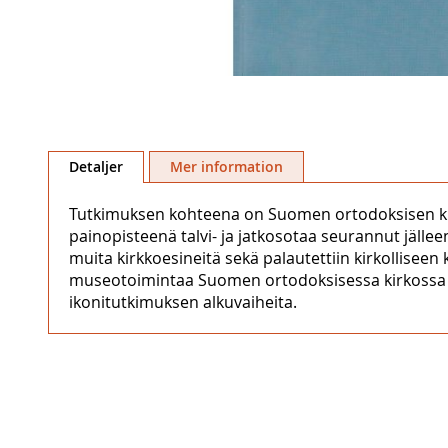
Hoppa
till
Detaljer
Mer information
början
av
Tutkimuksen kohteena on Suomen ortodoksisen kirko
bildgalleriet
painopisteenä talvi- ja jatkosotaa seurannut jälle
muita kirkkoesineitä sekä palautettiin kirkollisee
museotoimintaa Suomen ortodoksisessa kirkossa sekä
ikonitutkimuksen alkuvaiheita.