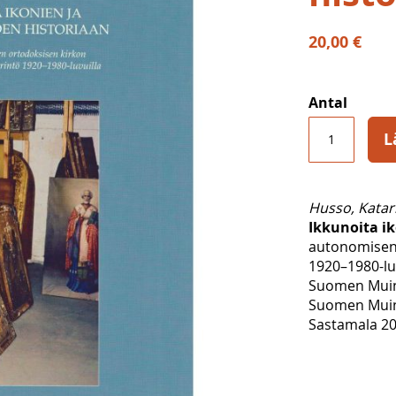
20,00 €
Antal
L
Husso, Katar
Ikkunoita ik
autonomisen 
1920–1980-lu
Suomen Muin
Suomen Muina
Sastamala 20