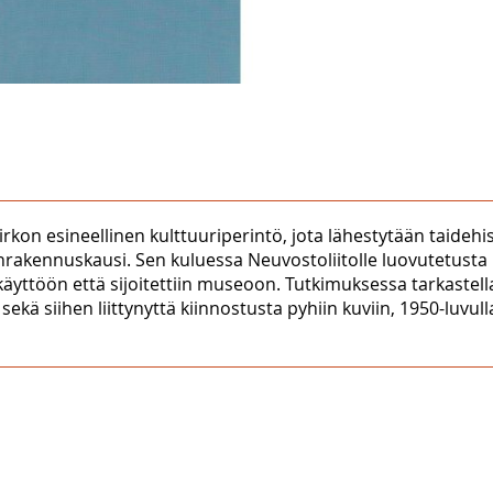
n esineellinen kulttuuriperintö, jota lähestytään taidehis
enrakennuskausi. Sen kuluessa Neuvostoliitolle luovutetusta 
n käyttöön että sijoitettiin museoon. Tutkimuksessa tarkaste
 siihen liittynyttä kiinnostusta pyhiin kuviin, 1950-luvull