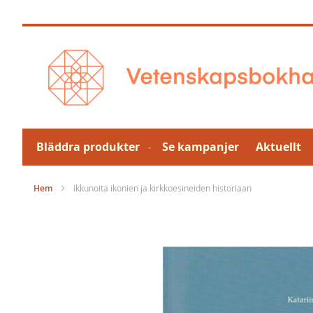
Hoppa
till
innehållet
Bläddra produkter
Se kampanjer
Aktuellt
Hem
Ikkunoita ikonien ja kirkkoesineiden historiaan
Hoppa
till
slutet
av
bildgalleriet