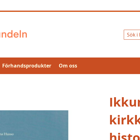
Sök
Förhandsprodukter
Om oss
Ikku
kirk
hist