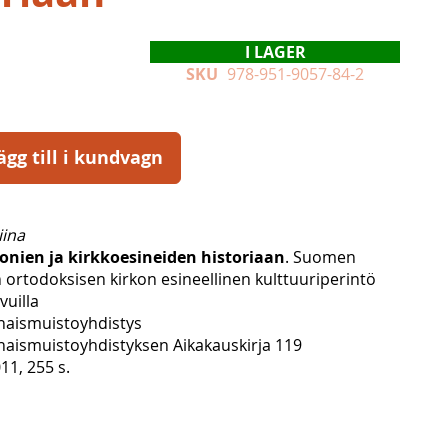
I LAGER
SKU
978-951-9057-84-2
ägg till i kundvagn
iina
onien ja kirkkoesineiden historiaan
. Suomen
ortodoksisen kirkon esineellinen kulttuuriperintö
vuilla
aismuistoyhdistys
ismuistoyhdistyksen Aikakauskirja 119
11, 255 s.