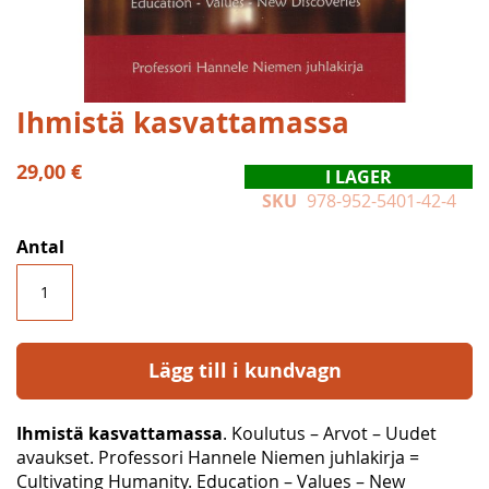
Hoppa
Ihmistä kasvattamassa
till
början
29,00 €
I LAGER
av
SKU
978-952-5401-42-4
bildgalleriet
Antal
Lägg till i kundvagn
Ihmistä kasvattamassa
. Koulutus – Arvot – Uudet
avaukset. Professori Hannele Niemen juhlakirja =
Cultivating Humanity. Education – Values – New