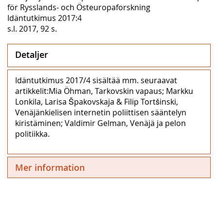
för Rysslands- och Östeuropaforskning
Idäntutkimus 2017:4
s.l. 2017, 92 s.
Detaljer
Idäntutkimus 2017/4 sisältää mm. seuraavat
artikkelit:Mia Öhman, Tarkovskin vapaus; Markku
Lonkila, Larisa Špakovskaja & Filip Tortšinski,
Venäjänkielisen internetin poliittisen sääntelyn
kiristäminen; Valdimir Gelman, Venäjä ja pelon
politiikka.
Mer information