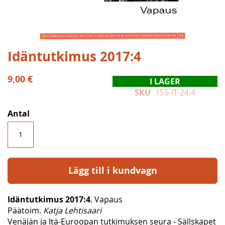
Hoppa
Idäntutkimus 2017:4
till
början
9,00 €
I LAGER
av
SKU
155-IT-24:4
bildgalleriet
Antal
Lägg till i kundvagn
Idäntutkimus 2017:4
. Vapaus
Päätoim.
Katja Lehtisaari
Venäjän ja Itä-Euroopan tutkimuksen seura - Sällskapet