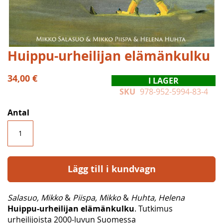
Hoppa
Huippu-urheilijan elämänkulku
till
början
34,00 €
I LAGER
av
SKU
978-952-5994-83-4
bildgalleriet
Antal
Lägg till i kundvagn
Salasuo, Mikko
&
Piispa, Mikko
&
Huhta, Helena
Huippu-urheilijan elämänkulku
. Tutkimus
urheilijoista 2000-luvun Suomessa