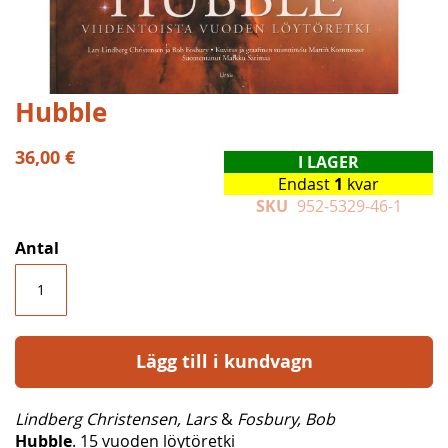
Hoppa
Hubble
till
början
36,00 €
I LAGER
av
Endast
1
kvar
bildgalleriet
SKU
952-5329-46-1
Antal
Lägg till i kundvagn
Lindberg Christensen, Lars
&
Fosbury, Bob
Hubble
. 15 vuoden löytöretki