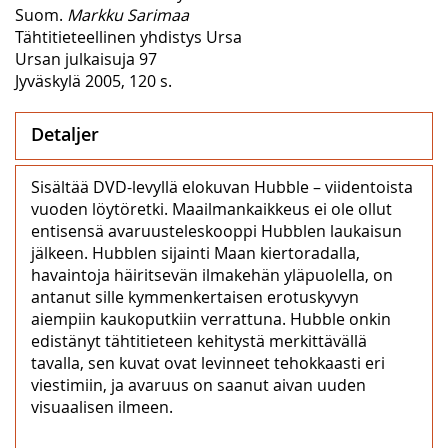
Suom.
Markku Sarimaa
Tähtitieteellinen yhdistys Ursa
Ursan julkaisuja 97
Jyväskylä 2005, 120 s.
Detaljer
Sisältää DVD-levyllä elokuvan Hubble – viidentoista
vuoden löytöretki. Maailmankaikkeus ei ole ollut
entisensä avaruusteleskooppi Hubblen laukaisun
jälkeen. Hubblen sijainti Maan kiertoradalla,
havaintoja häiritsevän ilmakehän yläpuolella, on
antanut sille kymmenkertaisen erotuskyvyn
aiempiin kaukoputkiin verrattuna. Hubble onkin
edistänyt tähtitieteen kehitystä merkittävällä
tavalla, sen kuvat ovat levinneet tehokkaasti eri
viestimiin, ja avaruus on saanut aivan uuden
visuaalisen ilmeen.