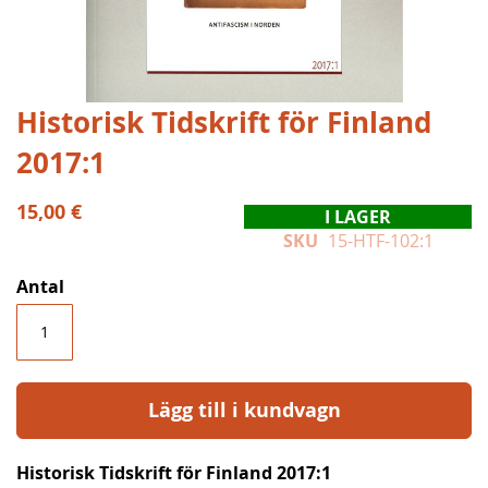
Hoppa
Historisk Tidskrift för Finland
till
2017:1
början
av
bildgalleriet
15,00 €
I LAGER
SKU
15-HTF-102:1
Antal
Lägg till i kundvagn
Historisk Tidskrift för Finland 2017:1