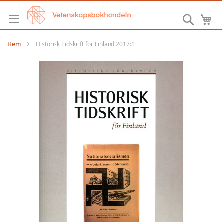
Hoppa
till
Sök
M
innehållet
Hem
Historisk Tidskrift för Finland 2017:1
Hoppa
till
slutet
av
bildgalleriet