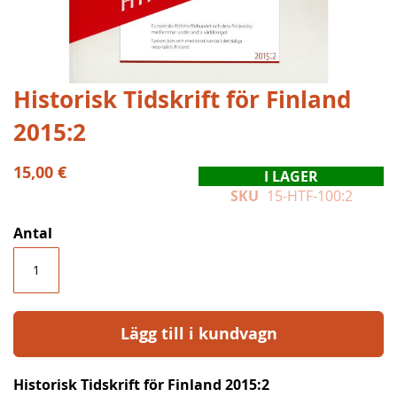
Hoppa
Historisk Tidskrift för Finland
till
2015:2
början
av
bildgalleriet
15,00 €
I LAGER
SKU
15-HTF-100:2
Antal
Lägg till i kundvagn
Historisk Tidskrift för Finland 2015:2