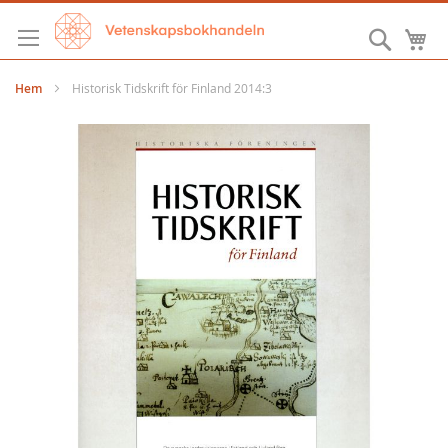
Hoppa
till
Sök
M
innehållet
Hem
Historisk Tidskrift för Finland 2014:3
Hoppa
till
slutet
av
bildgalleriet