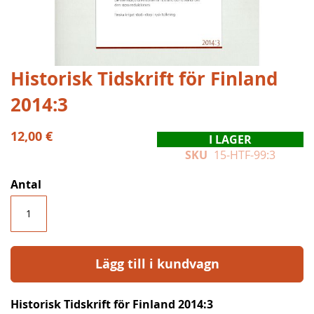
Hoppa
Historisk Tidskrift för Finland
till
2014:3
början
av
bildgalleriet
12,00 €
I LAGER
SKU
15-HTF-99:3
Antal
Lägg till i kundvagn
Historisk Tidskrift för Finland 2014:3