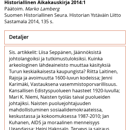
Historiallinen Aikakauskirja 2014:1
Päätoim.
Marko Lamberg
Suomen Historiallinen Seura. Historian Ystäväin Liitto
Sastamala 2014, 135 s.
Detaljer
Sis. artikkelit: Liisa Seppänen, Jäännöksistä
johtolangoiksi ja tutkimustuloksiksi. Kuinka
arkeologinen lähdeaineisto muuttaa käsityksiä
Turun keskiaikaisesta kaupungista? Riitta Laitinen,
Rajoja ja avoimuutta 1600-luvun kodeissa; Jenni
Karimäki, Vastauksena vasemmistoporvarillisuus.
Kansallisen Edistyspuolueen haasteet 1920-luvulla;
Mari K. Niemi, Naisten työläs taival puolueiden
johtajiksi. Naisten puoluejohtajuuden
mahdollistuminen sosiaalidemokraateissa,
keskustassa ja kokoomuksessa 1987‒2010; Jan
Kuhanen, AIDS ja moraalinen menneisyys
Ugandassa; Heini Hakosalo, Terveys ja sairaus