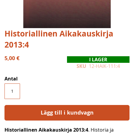
Hoppa
Historiallinen Aikakauskirja
till
2013:4
början
av
bildgalleriet
5,00 €
I LAGER
SKU
12-HAIK-111:4
Antal
Lägg till i kundvagn
Historiallinen Aikakauskirja 2013:4
. Historia ja