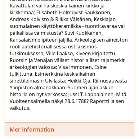
Ravattulan varhaiskeskiaikainen kirkko ja
kirkkomaa; Elisabeth Holmqvist-Saukkonen,
Andreas Koivisto & Riikka Väisänen, Keskiajan
suomalainen käyttökeramiikka ‒ tuontitavaraa vai
paikallista valmistusta? Suvi Kuokkanen,
Kansalaismielipiteen jäljillä. Arkeologisen aineiston
rooli aatehistoriallisessa ostrakismos-
tutkimuksessa; Ville Laakso, Kiveen kirjoitettu.
Ruotsin ja Venäjän väliset historialliset rajamerkit
arkeologian valossa; Visa Immonen, Esine
tulkittuna. Esimerkkinä keskiaikainen
sinettileimasin Ulvilasta; Heikki Oja, Riimusauvasta
Yliopiston almanakkaan. Suomen ajanlaskun
historia on nyt verkossa; Jussi T. Lappalainen, Mitä
Vuolteensalmella näkyi 28.6.1788? Raportti ja sen
vaikutus.
Mer information