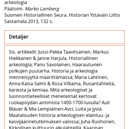
arkeologia
Päätoim.
Marko Lamberg
Suomen Historiallinen Seura. Historian Ystäväin Liitto
Sastamala 2013, 132 s.
Detaljer
Sis. artikkelit: Jussi-Pekka Taavitsainen, Markus
Hiekkanen & Janne Harjula, Historiallinen
arkeologia; Panu Savolainen, Haarautuvien
polkujen puutarha. Historia ja arkeologia
menneisyyttä määrittämässä; Maria Lahtinen,
Anna-Kaisa Salmi & Rosa Vilkama, Ruoantähteitä,
kariesta ja kemiaa. Mitä arkeologiset ja
luonnontieteelliset menetelmät kertovat
ruokapöydän antimista 1400‒1700-luvulla? Auli
Bläuer & Mia Lempiäinen-Avci, Luita ja jyviä.
Maatalouden historia arkeologisen eläinluu- ja
kasvijäännetutkimuksen valossa; Juha Ruohonen,
Kirkollisen kulttuurin alkulähteillä. Kaarinan