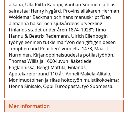
aikana; Ulla-Riitta Kauppi, Vanhan Suomen sotilas
sairastaa; Henry Nygård, Provinsialläkaren Herman
Woldemar Backman och hans manuskript “Den
allmänna hälso- och sjukvårdens utveckling i
Finlands städet under åren 1874–1923”; Timo
Hannu & Beatrix Redemann, Ulrich Ellenbogin
työhygieeninen tutkielma ”Von den giftigen besen
Tempffen und Reuchen” vuodelta 1473; Maarit
Nurminen, Kirjanoppineisuudesta potilastyöhön.
Thomas Willis ja 1600-luvun lääketiede
Englannissa; Bengt Mattila, Finlands
Apotekareförbund 110 år; Anneli Mäkelä-Alitalo,
Monimuotoinen ja rikas hoitotyön muistikokoelma;
Henna Sinisalo, Oppi Euroopasta, työ Suomessa.
Mer information