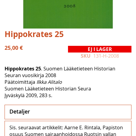
Hoppa
Hippokrates 25
till
början
25,00 €
EJ I LAGER
av
SKU
131-H-2008
bildgalleriet
Hippokrates 25
. Suomen Lääketieteen Historian
Seuran vuosikirja 2008
Päätoimittaja
Ilkka Alitalo
Suomen Lääketieteen Historian Seura
Jyväskylä 2009, 283 s.
Detaljer
Sis. seuraavat artikkelit: Aarne E. Rintala, Papiston
osuus Suomen sairaanhoidossa Ruotsin vallan