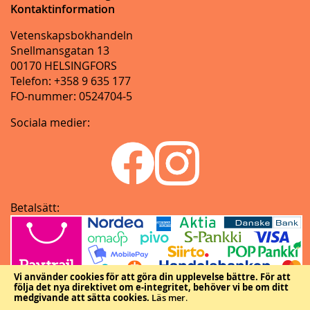
Kontaktinformation
Vetenskapsbokhandeln
Snellmansgatan 13
00170 HELSINGFORS
Telefon: +358 9 635 177
FO-nummer: 0524704-5
Sociala medier:
Betalsätt:
Vi använder cookies för att göra din upplevelse bättre.
För att
följa det nya direktivet om e-integritet, behöver vi be om ditt
medgivande att sätta cookies.
Läs mer
.