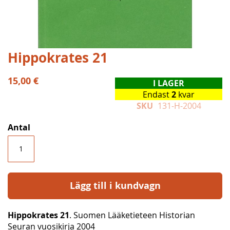
Hoppa
Hippokrates 21
till
början
15,00 €
I LAGER
av
Endast
2
kvar
bildgalleriet
SKU
131-H-2004
Antal
Lägg till i kundvagn
Hippokrates 21
. Suomen Lääketieteen Historian
Seuran vuosikirja 2004