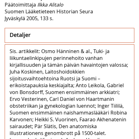
Päätoimittaja
Ilkka Alitalo
Suomen Lääketieteen Historian Seura
Jyväskylä 2005, 133 s.
Detaljer
Sis. artikkelit: Osmo Hänninen & al., Tuki- ja
liikuntaelinkipujen perinnehoito vanhan
kirjallisuuden ja tämän päivän havaintojen valossa;
Juha Koskinen, Laitoshoidokkien
sijoitusvaihtoehtoina Ruotsi ja Suomi –
erikoistapauksia keskiajalta; Anto Leikola, Gabriel
von Bonsdorff, Suomen ensimmäinen arkkiatri;
Ervo Vesterinen, Carl Daniel von Haartmanin
obstetriikan ja gynekologian luennot; Inger Tiililä,
Suomen ensimmäinen naishammaslääkäri Robina
Karvonen; Heikki S. Vuorinen, Faarao Akhenatenin
sairaudet; Pär Slätis, Den anatomiska
illustrationens genombrott på 1500-talet.