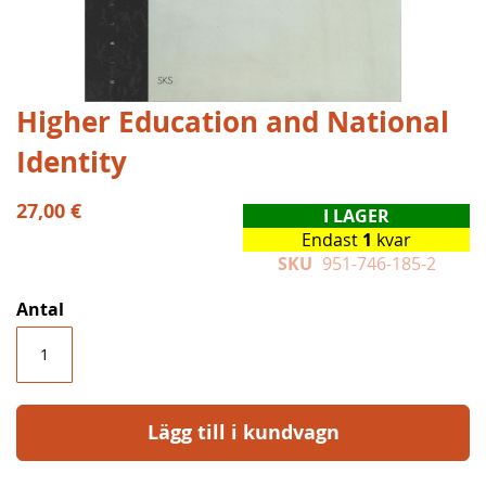
Hoppa
Higher Education and National
till
Identity
början
av
bildgalleriet
27,00 €
I LAGER
Endast
1
kvar
SKU
951-746-185-2
Antal
Lägg till i kundvagn