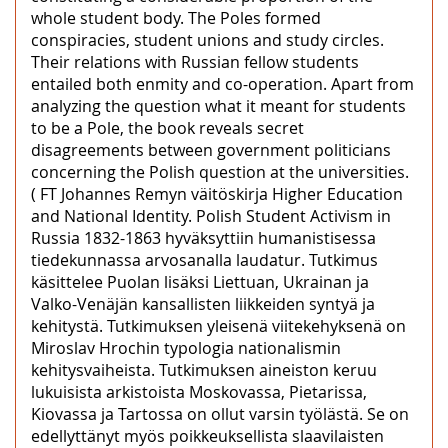
whole student body. The Poles formed
conspiracies, student unions and study circles.
Their relations with Russian fellow students
entailed both enmity and co-operation. Apart from
analyzing the question what it meant for students
to be a Pole, the book reveals secret
disagreements between government politicians
concerning the Polish question at the universities.
( FT Johannes Remyn väitöskirja Higher Education
and National Identity. Polish Student Activism in
Russia 1832-1863 hyväksyttiin humanistisessa
tiedekunnassa arvosanalla laudatur. Tutkimus
käsittelee Puolan lisäksi Liettuan, Ukrainan ja
Valko-Venäjän kansallisten liikkeiden syntyä ja
kehitystä. Tutkimuksen yleisenä viitekehyksenä on
Miroslav Hrochin typologia nationalismin
kehitysvaiheista. Tutkimuksen aineiston keruu
lukuisista arkistoista Moskovassa, Pietarissa,
Kiovassa ja Tartossa on ollut varsin työlästä. Se on
edellyttänyt myös poikkeuksellista slaavilaisten