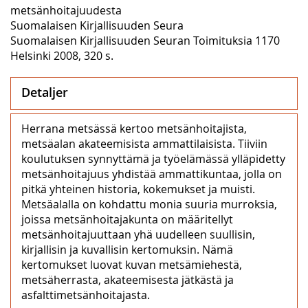
metsänhoitajuudesta
Suomalaisen Kirjallisuuden Seura
Suomalaisen Kirjallisuuden Seuran Toimituksia 1170
Helsinki 2008, 320 s.
Detaljer
Herrana metsässä kertoo metsänhoitajista,
metsäalan akateemisista ammattilaisista. Tiiviin
koulutuksen synnyttämä ja työelämässä ylläpidetty
metsänhoitajuus yhdistää ammattikuntaa, jolla on
pitkä yhteinen historia, kokemukset ja muisti.
Metsäalalla on kohdattu monia suuria murroksia,
joissa metsänhoitajakunta on määritellyt
metsänhoitajuuttaan yhä uudelleen suullisin,
kirjallisin ja kuvallisin kertomuksin. Nämä
kertomukset luovat kuvan metsämiehestä,
metsäherrasta, akateemisesta jätkästä ja
asfalttimetsänhoitajasta.