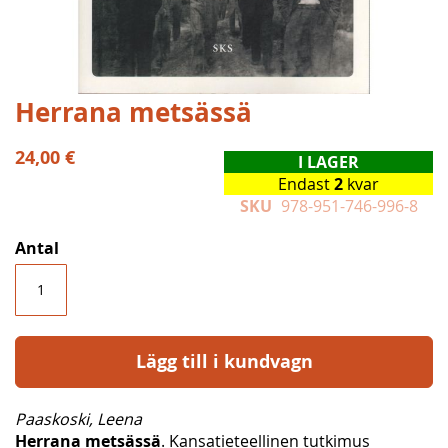
Hoppa
Herrana metsässä
till
början
24,00 €
I LAGER
av
Endast
2
kvar
bildgalleriet
SKU
978-951-746-996-8
Antal
Lägg till i kundvagn
Paaskoski, Leena
Herrana metsässä
. Kansatieteellinen tutkimus