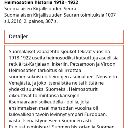
Heimosotien historia 1918 - 1922
Suomalaisen Kirjallisuuden Seura
Suomalaisen Kirjallisuuden Seuran toimituksia 1007
s.l. 2016, 2. painos, 307 s.
Detaljer
Suomalaiset vapaaehtoisjoukot tekivät vuosina
1918-1922 useita heimosodiksi kutsuttuja aseellisia
retkiä Itä-Karjalaan, Inkeriin, Petsamoon ja Viroon.
Heimosotien tarkoitus oli irrottaa
suomensukuisten heimojen asuinalueet Neuvosto-
Venäjästä, ja joko itsenäistää ne tai liittää ne
yhdeksi suureksi Suomeksi. Heimosoturit
oikeuttivat toimintansa kansojen
itsemääräämisoikeudella - opilla, joka
ensimmäisen maailmansodan vuosina oli
kulovalkean tavoin levinnyt ympäri Euroopan,
vasta itsenäistyneeseen Suomeen asti.
Puolustusministeri, Suomen historian ja Suomen