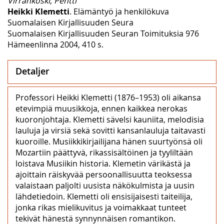
Virrankoski, Pentti
Heikki Klemetti
. Elämäntyö ja henkilökuva
Suomalaisen Kirjallisuuden Seura
Suomalaisen Kirjallisuuden Seuran Toimituksia 976
Hämeenlinna 2004, 410 s.
Detaljer
Professori Heikki Klemetti (1876–1953) oli aikansa
etevimpiä muusikkoja, ennen kaikkea nerokas
kuoronjohtaja. Klemetti sävelsi kauniita, melodisia
lauluja ja virsiä sekä sovitti kansanlauluja taitavasti
kuoroille. Musiikkikirjailijana hänen suurtyönsä oli
Mozartiin päättyvä, rikassisältöinen ja tyyliltään
loistava Musiikin historia. Klemetin värikästä ja
ajoittain räiskyvää persoonallisuutta teoksessa
valaistaan paljolti uusista näkökulmista ja uusin
lähdetiedoin. Klemetti oli ensisijaisesti taiteilija,
jonka rikas mielikuvitus ja voimakkaat tunteet
tekivät hänestä synnynnäisen romantikon.