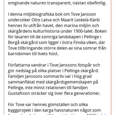
omgivande naturen transparent, nästan obefintlig.
I denna miljöbiografiska bok om Tove Jansson
undersöker Otto Latva och Maarit Leskelä-Kärki
hennes liv utifrån havet, den marina miljön och
skärgårdens kulturhistoria under 1900-talet. Boken
för läsaren till de somriga landskapen i Pellinge i
Borgå skärgård som ligger i östra Finska viken, där
Tove tillbringande större delen av sina somrar från
barndomen till livets höst.
Författarna vandrar i Tove Janssons fotspår och
gör nedslag på olika platser i Pellinge skärgård.
Familjen Janssons sommarliv var i hög grad
sammanflätat med skärgårdsgemenskapen på
Pellinge, inte minst relationen till familjen
Gustafsson sträcker sig över flera generationer.
För Tove var hennes gömställen och olika
byggprojekt i den karga havsnaturen något som