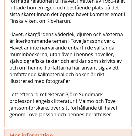
formade relationen till havet. I mitten av 1960-talet
hittade hon en egen och bestående plats på det
sista skäret innan det öppna havet kommer emot i
Finska viken, ön Klovharun.
Havet, skärgårdens väderlek, djuren och växterna
är återkommande teman i Tove Janssons verk.
Havet är inte närvarande enbart i de välkända
muminböckerna, utan även i hennes noveller,
självbiografiska texter och artiklar som skrivits av
och om henne. Författarna har använt sig av ett
omfattande källmaterial och boken är rikt
illustrerad med fotografier.
I ett efterord reflekterar Björn Sundmark,
professor i engelsk litteratur i Malmö och Tove
Jansson-forskare, över sitt förhållande till havet
genom Tove Jansson och hennes berättelser.
Mer information