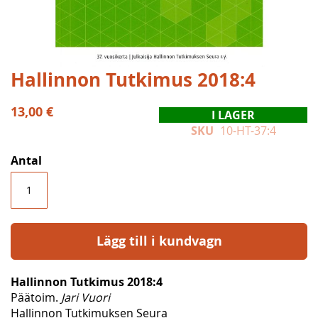
Hoppa
Hallinnon Tutkimus 2018:4
till
början
13,00 €
I LAGER
av
SKU
10-HT-37:4
bildgalleriet
Antal
Lägg till i kundvagn
Hallinnon Tutkimus 2018:4
Päätoim.
Jari Vuori
Hallinnon Tutkimuksen Seura