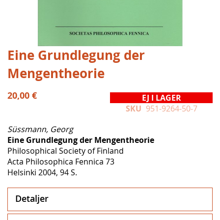
Hoppa
Eine Grundlegung der
till
Mengentheorie
början
av
bildgalleriet
20,00 €
EJ I LAGER
SKU
951-9264-50-7
Süssmann, Georg
Eine Grundlegung der Mengentheorie
Philosophical Society of Finland
Acta Philosophica Fennica 73
Helsinki 2004, 94 S.
Detaljer