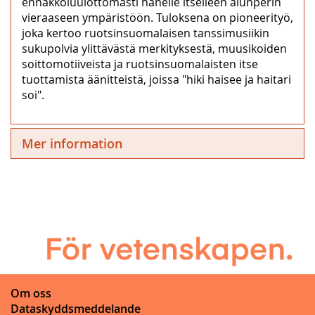
ennakkoluulottomasti hänelle itselleen alunperin
vieraaseen ympäristöön. Tuloksena on pioneerityö,
joka kertoo ruotsinsuomalaisen tanssimusiikin
sukupolvia ylittävästä merkityksestä, muusikoiden
soittomotiiveista ja ruotsinsuomalaisten itse
tuottamista äänitteistä, joissa "hiki haisee ja haitari
soi".
Mer information
Om oss
Dataskyddsmeddelande