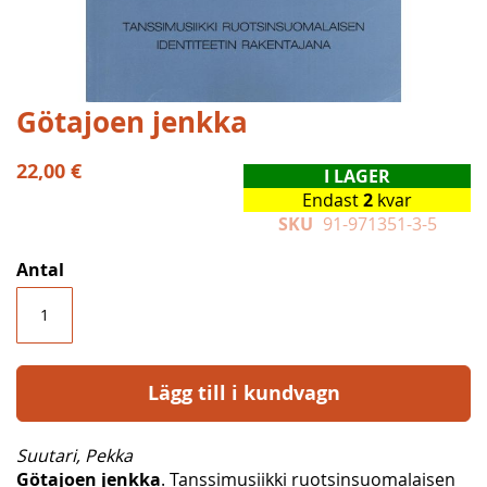
Hoppa
Götajoen jenkka
till
början
22,00 €
I LAGER
av
Endast
2
kvar
bildgalleriet
SKU
91-971351-3-5
Antal
Lägg till i kundvagn
Suutari, Pekka
Götajoen jenkka
. Tanssimusiikki ruotsinsuomalaisen