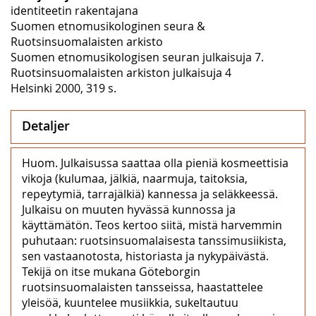
identiteetin rakentajana
Suomen etnomusikologinen seura &
Ruotsinsuomalaisten arkisto
Suomen etnomusikologisen seuran julkaisuja 7.
Ruotsinsuomalaisten arkiston julkaisuja 4
Helsinki 2000, 319 s.
Detaljer
Huom. Julkaisussa saattaa olla pieniä kosmeettisia
vikoja (kulumaa, jälkiä, naarmuja, taitoksia,
repeytymiä, tarrajälkiä) kannessa ja seläkkeessä.
Julkaisu on muuten hyvässä kunnossa ja
käyttämätön. Teos kertoo siitä, mistä harvemmin
puhutaan: ruotsinsuomalaisesta tanssimusiikista,
sen vastaanotosta, historiasta ja nykypäivästä.
Tekijä on itse mukana Göteborgin
ruotsinsuomalaisten tansseissa, haastattelee
yleisöä, kuuntelee musiikkia, sukeltautuu