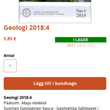
Hoppa
Geologi 2018:4
till
början
5,85 €
I LAGER
av
SKU
59-G-70:4
bildgalleriet
Antal
Lägg till i kundvagn
Geologi 2018:4
Päätoim.
Maija Heikkilä
Suomen Geologinen Seura - Geologiska Sällskapet i