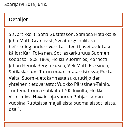
Saarijärvi 2015, 64 s.
Detaljer
Sis. artikkelit: Sofia Gustafsson, Sampsa Hatakka &
Juha-Matti Granqvist, Sveaborgs militära
befolkning under svenska tiden i ljuset av lokala
källor; Kari Toivanen, Sotilaskarkuruus Suomen
sodassa 1808‒1809; Heikki Vuorimies, Kornetti
Johan Henrik Bergin sukua; Veli-Matti Pussinen,
Sotilaslähteet Turun maakunta-arkistossa; Pekka
Valta, Suomi-tietokannasta sukututkijoiden
yhteinen tietovarasto; Vuokko Pärssinen-Tainio,
Tuntemattomia sotilaita 1700-luvulta; Heikki
Vuorimies, Havaintoja suuren Pohjan sodan
vuosina Ruotsissa majailleista suomalaissotilaista,
osa 1.