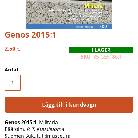
Hoppa
Genos 2015:1
till
början
2,50 €
I LAGER
av
SKU
85-GEN-86:1
bildgalleriet
Antal
Lägg till i kundvagn
Genos 2015:1
. Militaria
Päätoim.
P. T. Kuusiluoma
Suomen Sukututkimusseura