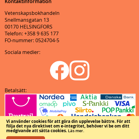
Kontaktinformation
Vetenskapsbokhandeln
Snellmansgatan 13
00170 HELSINGFORS
Telefon: +358 9 635 177
FO-nummer: 0524704-5
Sociala medier:
Betalsätt:
Vi använder cookies för att göra din upplevelse bättre.
För att
följa det nya direktivet om e-integritet, behöver vi be om ditt
medgivande att sätta cookies.
Läs mer
.