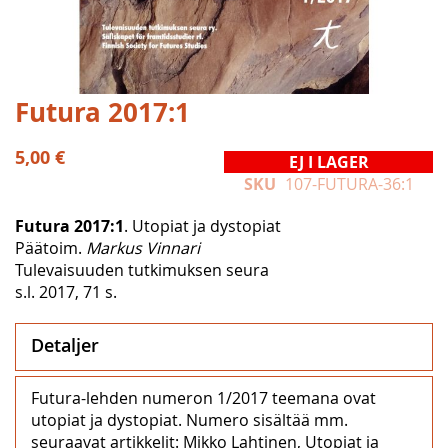
Hoppa
Futura 2017:1
till
början
5,00 €
EJ I LAGER
av
SKU
107-FUTURA-36:1
bildgalleriet
Futura 2017:1
. Utopiat ja dystopiat
Päätoim.
Markus Vinnari
Tulevaisuuden tutkimuksen seura
s.l. 2017, 71 s.
Detaljer
Futura-lehden numeron 1/2017 teemana ovat
utopiat ja dystopiat. Numero sisältää mm.
seuraavat artikkelit: Mikko Lahtinen, Utopiat ja