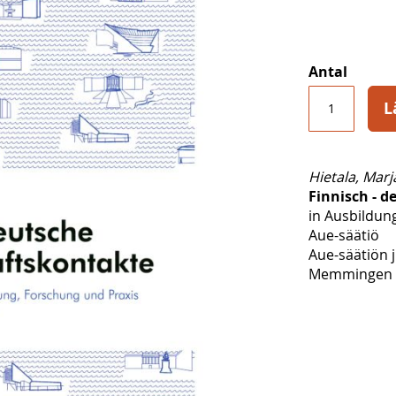
Antal
L
Hietala, Marj
Finnisch - 
in Ausbildun
Aue-säätiö
Aue-säätiön j
Memmingen 2