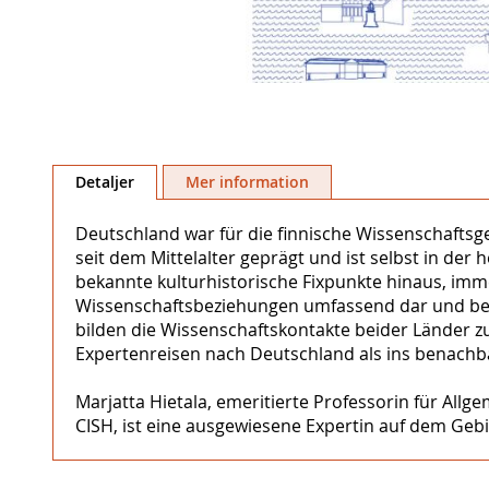
Hoppa
till
Detaljer
Mer information
början
av
Deutschland war für die finnische Wissenschaftsg
bildgalleriet
seit dem Mittelalter geprägt und ist selbst in de
bekannte kulturhistorische Fixpunkte hinaus, imme
Wissenschaftsbeziehungen umfassend dar und berü
bilden die Wissenschaftskontakte beider Länder z
Expertenreisen nach Deutschland als ins benachb
Marjatta Hietala, emeritierte Professorin für Al
CISH, ist eine ausgewiesene Expertin auf dem Gebi