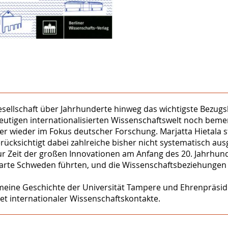
esellschaft über Jahrhunderte hinweg das wichtigste Bezug
r heutigen internationalisierten Wissenschaftswelt noch be
r wieder im Fokus deutscher Forschung. Marjatta Hietala st
cksichtigt dabei zahlreiche bisher nicht systematisch aus
ur Zeit der großen Innovationen am Anfang des 20. Jahrhun
arte Schweden führten, und die Wissenschaftsbeziehungen F
lgemeine Geschichte der Universität Tampere und Ehrenpräsi
et internationaler Wissenschaftskontakte.