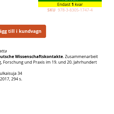
Endast
1
kvar
SKU
978-3-8305-1747-4
ägg till i kundvagn
atta
deutsche Wissenschaftskontakte
. Zusammenarbeit
g, Forschung und Praxis im 19. und 20. Jahrhundert
ulkaisuja 34
017, 294 s.