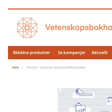
Hoppa
till
innehållet
Bläddra produkter
Se kampanjer
Aktuellt
Hem
Finnisch - deutsche Wissenschaftskontakte
Hoppa
till
slutet
av
bildgalleriet