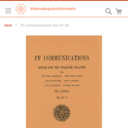
Hoppa
till
Sök
M
innehållet
Hem
FF Communications Nos 81–82
Hoppa
till
slutet
av
bildgalleriet