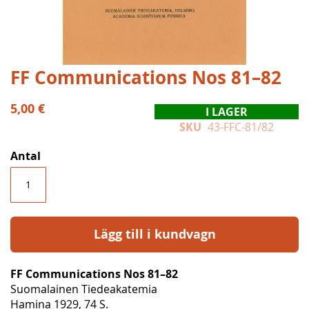
Hoppa
FF Communications Nos 81–82
till
början
5,00 €
I LAGER
av
SKU
43-FFC-81/82
bildgalleriet
Antal
Lägg till i kundvagn
FF Communications Nos 81–82
Suomalainen Tiedeakatemia
Hamina 1929, 74 S.