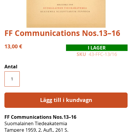
Hoppa
FF Communications Nos.13–16
till
början
13,00 €
I LAGER
av
SKU
43-FFC-13/16
bildgalleriet
Antal
Lägg till i kundvagn
FF Communications Nos.13–16
Suomalainen Tiedeakatemia
Tampere 1959, 2. Aufl., 261 S.