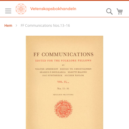
Hoppa
till
Sök
M
innehållet
Hem
FF Communications Nos.13–16
Hoppa
till
slutet
av
bildgalleriet