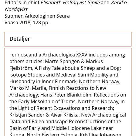
Editors-in-chief
Elisabeth Holmqvist-Sipilä
and
Kerkko
Nordqvist
Suomen Arkeologinen Seura
Vaasa 2018, 128 pp.
Detaljer
Fennoscandia Archaeologica XXXV includes among
others articles: Marte Spangen & Markus
Fjellström, A Fishy Tale about a Sheep and a Dog:
Isotope Studies and Medieval Sámi Mobility and
Husbandry in Inner Finnmark, Northern Norway;
Marko M. Marila, Finnish Reactions to New
Archaeology; Hans Peter Blankholm, Reflections on
the Early Mesolithic of Troms, Northern Norway, in
the Light of Recent Excavations and Research;
Kristjan Sander & Aivar Kriiska, New Archaeological
Data and Paleolandscape Reconstructions of the
Basin of Early and Middle Holocene Lake near
Kunda, North Eastern Estonia; Kristiina Johanson,