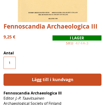
Hoppa
Fennoscandia Archaeologica III
till
början
9,25 €
I LAGER
av
SKU
47-FA-3
bildgalleriet
Antal
Lägg till i kundvagn
Fennoscandia Archaeologica III
Editor
J.-P. Taavitsainen
Archaeological Society of Finland