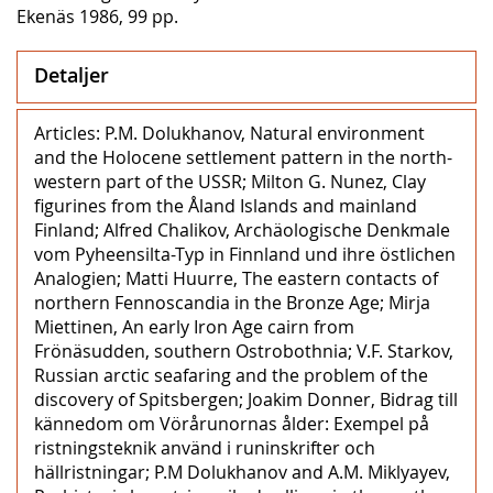
Ekenäs 1986, 99 pp.
Detaljer
Articles: P.M. Dolukhanov, Natural environment
and the Holocene settlement pattern in the north-
western part of the USSR; Milton G. Nunez, Clay
figurines from the Åland Islands and mainland
Finland; Alfred Chalikov, Archäologische Denkmale
vom Pyheensilta-Typ in Finnland und ihre östlichen
Analogien; Matti Huurre, The eastern contacts of
northern Fennoscandia in the Bronze Age; Mirja
Miettinen, An early Iron Age cairn from
Frönäsudden, southern Ostrobothnia; V.F. Starkov,
Russian arctic seafaring and the problem of the
discovery of Spitsbergen; Joakim Donner, Bidrag till
kännedom om Vörårunornas ålder: Exempel på
ristningsteknik använd i runinskrifter och
hällristningar; P.M Dolukhanov and A.M. Miklyayev,