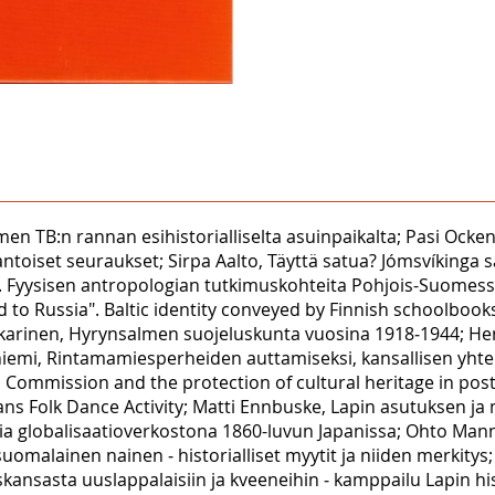
lmen TB:n rannan esihistorialliselta asuinpaikalta; Pasi Oc
askantoiset seuraukset; Sirpa Aalto, Täyttä satua? Jómsvíking
a. Fyysisen antropologian tutkimuskohteita Pohjois-Suomes
ed to Russia". Baltic identity conveyed by Finnish schoolboo
arinen, Hyrynsalmen suojeluskunta vuosina 1918‒1944; Henr
niemi, Rintamamiesperheiden auttamiseksi, kansallisen yhte
 Commission and the protection of cultural heritage in pos
ans Folk Dance Activity; Matti Ennbuske, Lapin asutuksen ja
 media globalisaatioverkostona 1860-luvun Japanissa; Ohto Ma
suomalainen nainen ‒ historialliset myytit ja niiden merkit
kansasta uuslappalaisiin ja kveeneihin ‒ kamppailu Lapin his