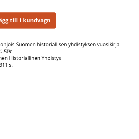
ägg till i kundvagn
Pohjois-Suomen historiallisen yhdistyksen vuosikirja
. Fält
en Historiallinen Yhdistys
311 s.