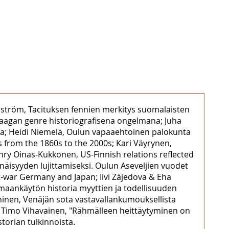
kenström, Tacituksen fennien merkitys suomalaisten
a saagan genre historiografisena ongelmana; Juha
sa; Heidi Niemelä, Oulun vapaaehtoinen palokunta
ks from the 1860s to the 2000s; Kari Väyrynen,
y Oinas-Kukkonen, US-Finnish relations reflected
näisyyden lujittamiseksi. Oulun Aseveljien vuodet
t-war Germany and Japan; Iivi Zájedova & Eha
 maankäytön historia myyttien ja todellisuuden
nninen, Venäjän sota vastavallankumouksellista
ys; Timo Vihavainen, "Rähmälleen heittäytyminen on
torian tulkinnoista.