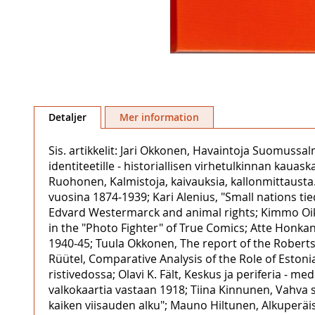
Hoppa
till
Detaljer
Mer information
början
av
Sis. artikkelit: Jari Okkonen, Havaintoja Suomussa
bildgalleriet
identiteetille ‒ historiallisen virhetulkinnan kau
Ruohonen, Kalmistoja, kaivauksia, kallonmittaust
vuosina 1874‒1939; Kari Alenius, "Small nations ti
Edvard Westermarck and animal rights; Kimmo Oik
in the "Photo Fighter" of True Comics; Atte Honka
1940‒45; Tuula Okkonen, The report of the Roberts
Rüütel, Comparative Analysis of the Role of Estoni
ristivedossa; Olavi K. Fält, Keskus ja periferia ‒
valkokaartia vastaan 1918; Tiina Kinnunen, Vahva 
kaiken viisauden alku"; Mauno Hiltunen, Alkuperäis