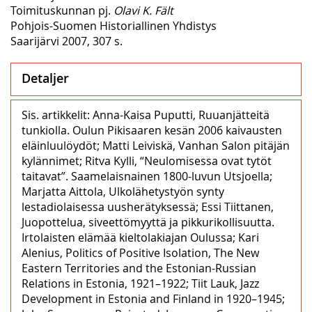
Toimituskunnan pj.
Olavi K. Fält
Pohjois-Suomen Historiallinen Yhdistys
Saarijärvi 2007, 307 s.
Detaljer
Sis. artikkelit: Anna-Kaisa Puputti, Ruuanjätteitä
tunkiolla. Oulun Pikisaaren kesän 2006 kaivausten
eläinluulöydöt; Matti Leiviskä, Vanhan Salon pitäjän
kylännimet; Ritva Kylli, “Neulomisessa ovat tytöt
taitavat”. Saamelaisnainen 1800-luvun Utsjoella;
Marjatta Aittola, Ulkolähetystyön synty
lestadiolaisessa uusherätyksessä; Essi Tiittanen,
Juopottelua, siveettömyyttä ja pikkurikollisuutta.
Irtolaisten elämää kieltolakiajan Oulussa; Kari
Alenius, Politics of Positive Isolation, The New
Eastern Territories and the Estonian-Russian
Relations in Estonia, 1921–1922; Tiit Lauk, Jazz
Development in Estonia and Finland in 1920–1945;