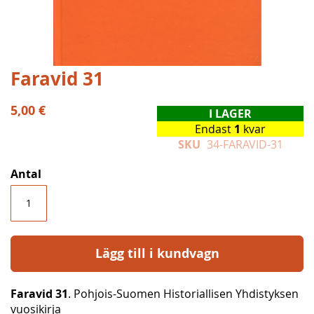
Hoppa
Faravid 31
till
början
5,00 €
I LAGER
av
Endast
1
kvar
bildgalleriet
SKU
34-FARAVID-31
Antal
Lägg till i kundvagn
Faravid 31
. Pohjois-Suomen Historiallisen Yhdistyksen
vuosikirja