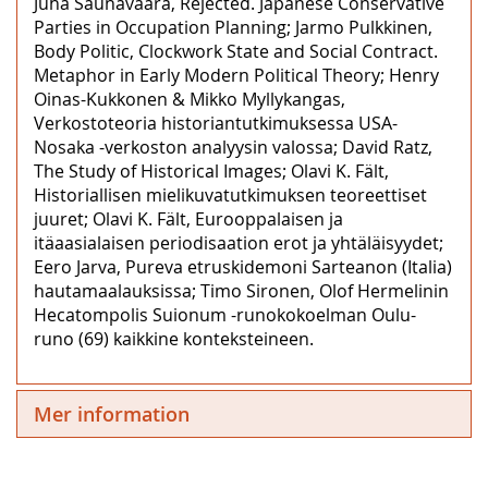
Juha Saunavaara, Rejected. Japanese Conservative
Parties in Occupation Planning; Jarmo Pulkkinen,
Body Politic, Clockwork State and Social Contract.
Metaphor in Early Modern Political Theory; Henry
Oinas-Kukkonen & Mikko Myllykangas,
Verkostoteoria historiantutkimuksessa USA-
Nosaka -verkoston analyysin valossa; David Ratz,
The Study of Historical Images; Olavi K. Fält,
Historiallisen mielikuvatutkimuksen teoreettiset
juuret; Olavi K. Fält, Eurooppalaisen ja
itäaasialaisen periodisaation erot ja yhtäläisyydet;
Eero Jarva, Pureva etruskidemoni Sarteanon (Italia)
hautamaalauksissa; Timo Sironen, Olof Hermelinin
Hecatompolis Suionum -runokokoelman Oulu-
runo (69) kaikkine konteksteineen.
Mer information