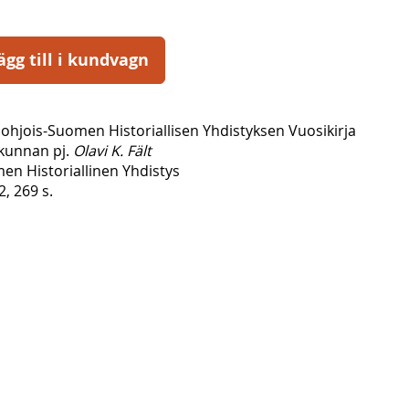
ägg till i kundvagn
Pohjois-Suomen Historiallisen Yhdistyksen Vuosikirja
ikunnan pj.
Olavi K. Fält
en Historiallinen Yhdistys
2, 269 s.