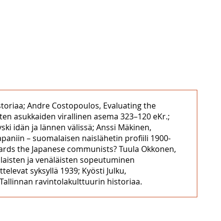
istoriaa; Andre Costopoulos, Evaluating the
isten asukkaiden virallinen asema 323–120 eKr.;
i idän ja lännen välissä; Anssi Mäkinen,
apaniin – suomalaisen naislähetin profiili 1900-
owards the Japanese communists? Tuula Okkonen,
alaisten ja venäläisten sopeutuminen
levat syksyllä 1939; Kyösti Julku,
llinnan ravintolakulttuurin historiaa.