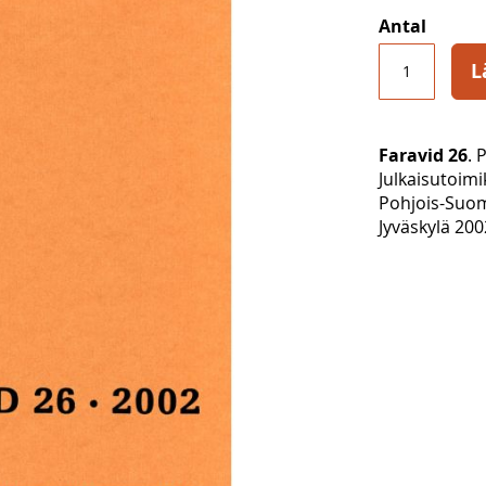
Antal
L
Faravid 26
. 
Julkaisutoim
Pohjois-Suom
Jyväskylä 200