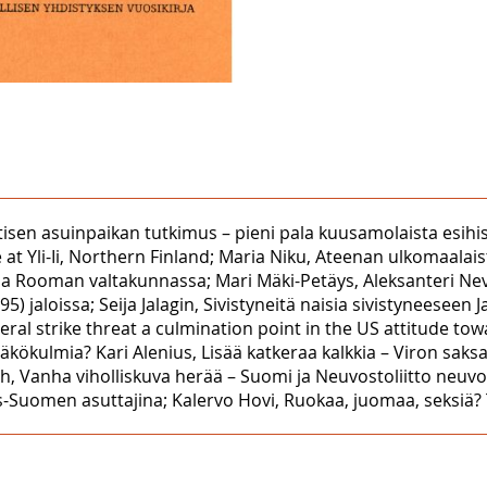
autisen asuinpaikan tutkimus – pieni pala kuusamolaista esih
e at Yli-Ii, Northern Finland; Maria Niku, Ateenan ulkomaala
 Rooman valtakunnassa; Mari Mäki-Petäys, Aleksanteri Nevsk
jaloissa; Seija Jalagin, Sivistyneitä naisia sivistyneeseen J
ral strike threat a culmination point in the US attitude t
ökulmia? Kari Alenius, Lisää katkeraa kalkkia – Viron saks
anha viholliskuva herää – Suomi ja Neuvostoliitto neuvotte
-Suomen asuttajina; Kalervo Hovi, Ruokaa, juomaa, seksiä? Ta