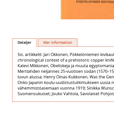
Hoppa
till
Detaljer
Mer information
början
av
Sis. artikkelit: Jari Okkonen, Pökkelöniemen kivik
bildgalleriet
chronological context of a prehistoric copper knif
Kalevi Mikkonen, Obeliskeja ja muuta egyptomaniaa
Mertlahden neljännes 25-vuotisen sodan (1570–1595) 
luvun alussa; Henry Oinas-Kukkonen, Was the Gene
Onko Japanin koulu-uudistustutkimukseen uusia näk
vähemmistöasemaan vuonna 1919; Sinikka Wunsch, V
Suomensukuiset; Jouko Vahtola, Savolaiset Pohjois