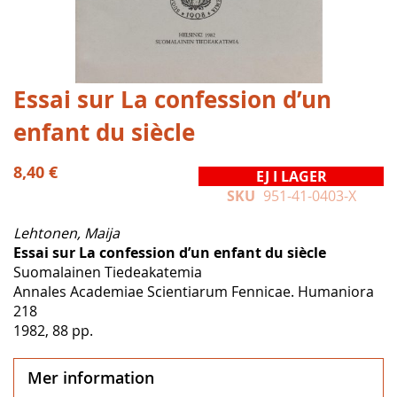
Hoppa
Essai sur La confession d’un
till
enfant du siècle
början
av
bildgalleriet
8,40 €
EJ I LAGER
SKU
951-41-0403-X
Lehtonen, Maija
Essai sur La confession d’un enfant du siècle
Suomalainen Tiedeakatemia
Annales Academiae Scientiarum Fennicae. Humaniora
218
1982, 88 pp.
Mer information