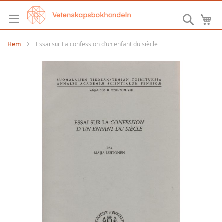
Hoppa
till
Sök
M
innehållet
Hem
Essai sur La confession d’un enfant du siècle
Hoppa
till
slutet
av
bildgalleriet