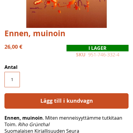
Hoppa
Ennen, muinoin
till
början
26,00 €
I LAGER
av
SKU
951-746-332-4
bildgalleriet
Antal
Lägg till i kundvagn
Ennen, muinoin
. Miten menneisyyttämme tutkitaan
Toim.
Riho Grünthal
Suomalaisen Kirjallisuuden Seura