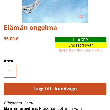
Hoppa
Elämän ongelma
till
början
35,00 €
I LAGER
av
Endast
1
kvar
bildgalleriet
SKU
978-952-5503-43-2
Antal
Lägg till i kundvagn
Pihlström, Sami
Elämän ongelma
. Filosofian eettinen ydin