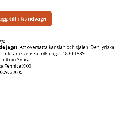
ägg till i kundvagn
rjo
de jaget
. Att översätta känslan och själen. Den lyriska
nteletar i svenska tolkningar 1830-1989
otiikan Seura
ca Fennica XXXI
009, 320 s.