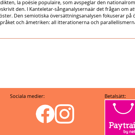
kdikten, la poësie populaire, som avspeglar den nationalro
krivit den. I Kanteletar-sånganalysernaär det frågan om att 
 röster. Den semiotiska översättningsanalysen fokuserar p
åket och âmetriken: all itterationerna och parallellismerna 
Sociala medier:
Betalsätt: