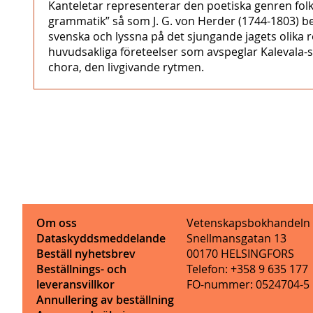
Kanteletar representerar den poetiska genren fol
grammatik” så som J. G. von Herder (1744-1803) bes
svenska och lyssna på det sjungande jagets olika
huvudsakliga företeelser som avspeglar Kalevala-spr
chora, den livgivande rytmen.
Om oss
Vetenskapsbokhandeln
Dataskyddsmeddelande
Snellmansgatan 13
Beställ nyhetsbrev
00170 HELSINGFORS
Beställnings- och
Telefon: +358 9 635 177
leveransvillkor
FO-nummer: 0524704-5
Annullering av beställning