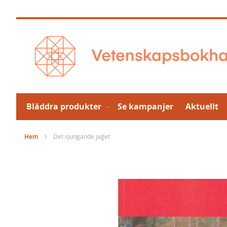
Hoppa
till
innehållet
Bläddra produkter
Se kampanjer
Aktuellt
Hem
Det sjungande jaget
Hoppa
till
slutet
av
bildgalleriet