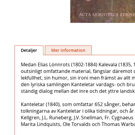
Hoppa
till
Detaljer
Mer information
början
av
Medan Elias Lönnrots (1802-1884) Kalevala (1835, 1
bildgalleriet
outsinligt omfattande material, fängslar däremot d
lekfullhet, sin humor, sin ironi men främst av all
den lyriska samlingen Kanteletar vardags- och bruks
ständig dialog mellan det inre och det yttre landsk
Kanteletar (1840), som omfattar 652 sånger, behan
tolkningarna av Kanteletar i olika tidningar, och år 
Kellgren, J.L. Runeberg, J.V. Snellman, Fr. Cygnae
Marita Lindquists, Ole Torvalds och Thomas Warbu