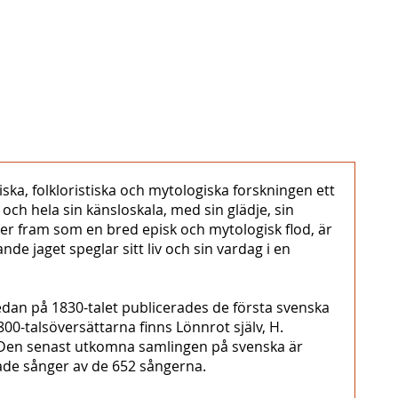
ska, folkloristiska och mytologiska forskningen ett
och hela sin känsloskala, med sin glädje, sin
ter fram som en bred episk och mytologisk flod, är
de jaget speglar sitt liv och sin vardag i en
edan på 1830-talet publicerades de första svenska
 1800-talsöversättarna finns Lönnrot själv, H.
37. Den senast utkomna samlingen på svenska är
ade sånger av de 652 sångerna.