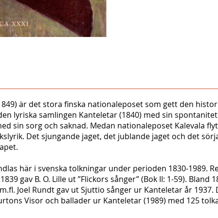
849) är det stora finska nationaleposet som gett den histori
en lyriska samlingen Kanteletar (1840) med sin spontanitet 
t med sin sorg och saknad. Medan nationaleposet Kalevala fly
lyrik. Det sjungande jaget, det jublande jaget och det sörjan
apet.
dlas här i svenska tolkningar under perioden 1830-1989. R
1839 gav B. O. Lille ut ”Flickors sånger” (Bok II: 1-59). Bland
us m.fl. Joel Rundt gav ut Sjuttio sånger ur Kanteletar år 19
rtons Visor och ballader ur Kanteletar (1989) med 125 tolk