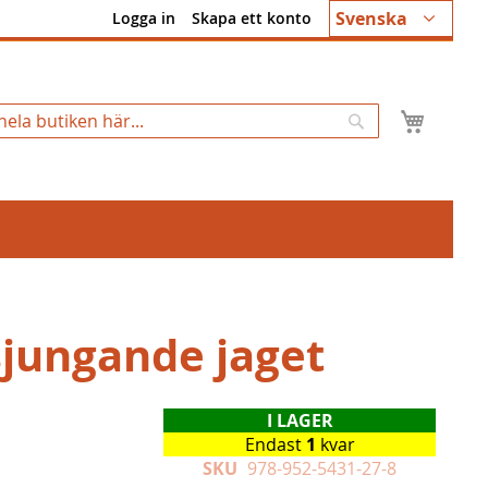
Språk
Svenska
Logga in
Skapa ett konto
Min k
Sök
sjungande jaget
I LAGER
Endast
1
kvar
SKU
978-952-5431-27-8