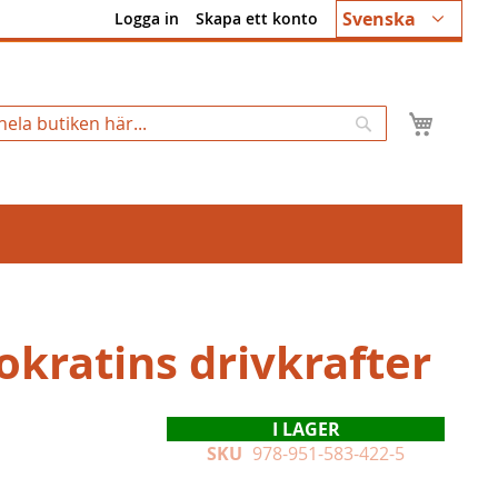
Språk
Svenska
Logga in
Skapa ett konto
Min k
Sök
kratins drivkrafter
I LAGER
SKU
978-951-583-422-5