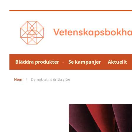
Hoppa
till
innehållet
Bläddra produkter
Se kampanjer
Aktuellt
Hem
Demokratins drivkrafter
Hoppa
till
slutet
av
bildgalleriet