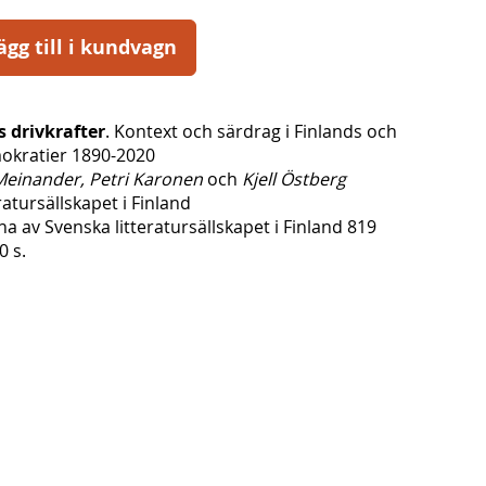
ägg till i kundvagn
 drivkrafter
. Kontext och särdrag i Finlands och
okratier 1890-2020
Meinander, Petri Karonen
och
Kjell Östberg
ratursällskapet i Finland
vna av Svenska litteratursällskapet i Finland 819
0 s.