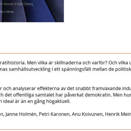
ihistoria. Men vilka är skillnaderna och varför? Och vilka
as samhällsutveckling i ett spänningsfält mellan de politisk
er och analyserar effekterna av det snabbt framväxande indu
h det offentliga samtalet har påverkat demokratin. Men hur 
 ideal är än en gång högaktuell.
, Janne Holmén, Petri Karonen, Anu Koivunen, Henrik Meinan