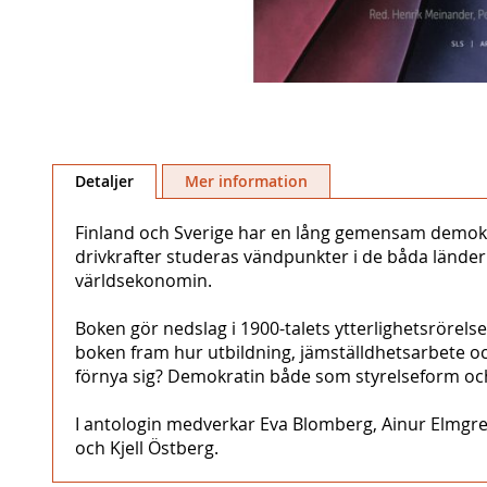
Hoppa
till
Detaljer
Mer information
början
av
Finland och Sverige har en lång gemensam demokrat
bildgalleriet
drivkrafter studeras vändpunkter i de båda ländern
världsekonomin.
Boken gör nedslag i 1900-talets ytterlighetsrörels
boken fram hur utbildning, jämställdhetsarbete oc
förnya sig? Demokratin både som styrelseform och
I antologin medverkar Eva Blomberg, Ainur Elmgren
och Kjell Östberg.