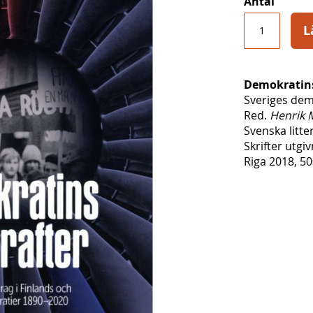
Antal
L
Demokratins
Sveriges dem
Red.
Henrik 
Svenska litte
Skrifter utgi
Riga 2018, 50