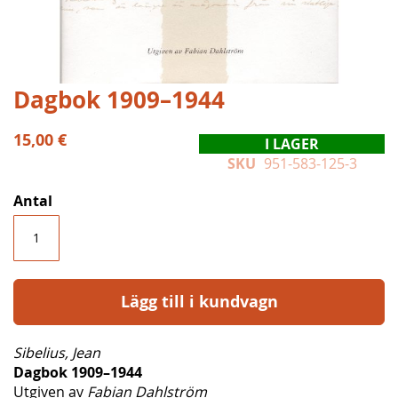
Hoppa
Dagbok 1909–1944
till
början
15,00 €
I LAGER
av
SKU
951-583-125-3
bildgalleriet
Antal
Lägg till i kundvagn
Sibelius, Jean
Dagbok 1909–1944
Utgiven av
Fabian Dahlström